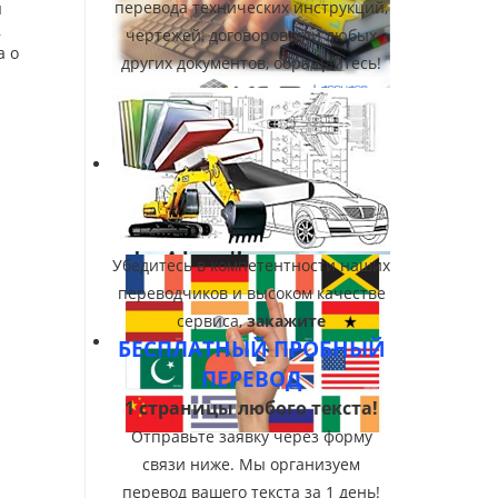
перевода технических инструкций,
я
,
чертежей, договоров или любых
а о
других документов, обращайтесь!
Убедитесь в компетентности наших
переводчиков и высоком качестве
сервиса,
закажите
БЕСПЛАТНЫЙ ПРОБНЫЙ
ПЕРЕВОД
1 страницы любого текста!
Отправьте заявку через форму
связи ниже. Мы организуем
перевод вашего текста за 1 день!