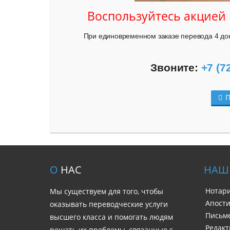
Воспользуйтесь акцией
При единовременном заказе перевода 4 док
Звоните: 
+7 (7
П
О
НАС
НАШ
Нотар
Мы существуем для того, чтобы
Апост
оказывать переводческие услуги
Письм
высшего класса и помогать людям
Редакт
решать их проблемы, связанные с