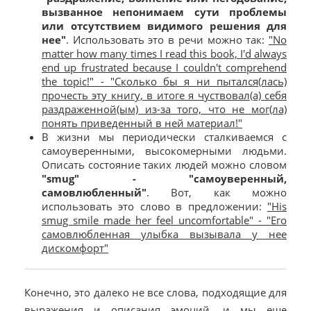
вызванное непонимаем сути проблемы
или отсутствием видимого решения для
нее"
. Использовать это в речи можно так:
"No
matter how many times I read this book, I'd always
end up frustrated because I couldn't comprehend
the topic!" - "Сколько бы я ни пытался(лась)
прочесть эту книгу, в итоге я чуствовал(а) себя
раздраженной(ым) из-за того, что не мог(ла)
понять приведенный в ней материал!"
В жизни мы периодически сталкиваемся с
самоуверенными, высокомерными людьми.
Описать состояние таких людей можно словом
"smug" - "самоуверенный,
самовлюбленный"
. Вот, как можно
использовать это слово в предложении:
"His
smug smile made her feel uncomfortable" - "Его
самовлюбленная улыбка вызывала у нее
дискомфорт"
Конечно, это далеко не все слова, подходящие для
выражения и описания эмоций, и мы еще