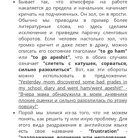
Бывает так, что атмосфера на работе
накаляется до предела и начальник начинает
кричать на подчиненных. Он зол, он в ярости.
Обычно мы приводим в пример более
литературные слова, но здесь сделаем
исключение и приведем парочку сленговых
оборотов. Если человек настолько зол, что
громко кричит и даже лезет в драку, можно
описать его состояние глаголами
"to go ham"
или
"to go apeshit"
, что в обоих случаях
означает
"слететь с катушек, сорваться,
сильно разозлиться"
. Вот, как эти обороты
можно использовать в предложении:
"Yesterday mom discovered some bad grades in
my school diary and went ham/went apeshit!" -
"Вчера мама обнаружила в моем дневнике
плохие оценки и сильно разозлилась по этому
поводу!"
Порой мы злимся из-за того, что не можем
понять, как решить ту или иную проблему. Для
этого вида раздражения в английском языке
есть свое название -
"frustration"
-
"раздражение, волнение или негодование,