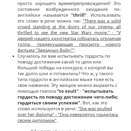
просто хорошего времяпрепровождения? Это
состояние возбужденного ожидания по-
английски называется
"thrill"
. Использовать
это слово в речи можно так:
"There was a solid
crowd standing at the doors of our cinema, all
thrilled to see the new Star Wars movie." - "У
дверей нашего кинотеатра собралась огромная
толпа, предвкушающая просмотр нового
фильма "Звездных Войн""
.
Случалось ли вам испытывать гордость по
поводу достижения какой-то цели или
большой победы на конкурсе, к которой вы
так долго шли и готовились? Что ж, у такого
типа гордости в английском языке тоже есть
свое название. Эту эмоцию можно выразить с
помощью глагола
"to exult"
-
"испытывать
гордость по поводу достижения чего-либо;
гордиться своим успехом"
. Вот, как это
слово используется в речи:
"She was exulted
over her diploma" - "Она невероятно гордилась
своим дипломом"
.