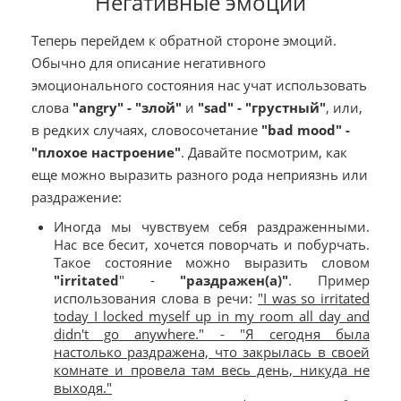
Негативные эмоции
Теперь перейдем к обратной стороне эмоций.
Обычно для описание негативного
эмоционального состояния нас учат использовать
слова
"angry" - "злой"
и
"sad" - "грустный"
, или,
в редких случаях, словосочетание
"bad mood" -
"плохое настроение"
. Давайте посмотрим, как
еще можно выразить разного рода неприязнь или
раздражение:
Иногда мы чувствуем себя раздраженными.
Нас все бесит, хочется поворчать и побурчать.
Такое состояние можно выразить словом
"irritated
" -
"раздражен(а)"
. Пример
использования слова в речи:
"I was so irritated
today I locked myself up in my room all day and
didn't go anywhere." - "Я сегодня была
настолько раздражена, что закрылась в своей
комнате и провела там весь день, никуда не
выходя."