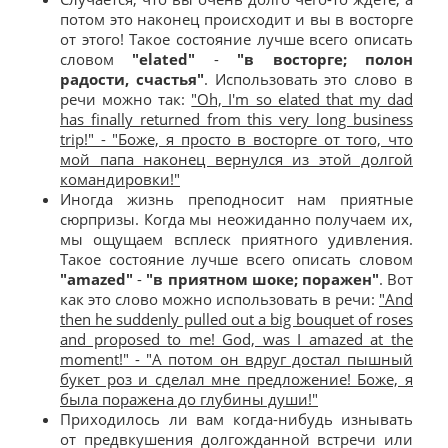
потом это наконец происходит и вы в восторге
от этого! Такое состояние лучше всего описать
словом
"elated"
-
"в восторге; полон
радости, счастья"
. Использовать это слово в
речи можно так:
"Oh, I'm so elated that my dad
has finally returned from this very long business
trip!" - "Боже, я просто в восторге от того, что
мой папа наконец вернулся из этой долгой
командировки!"
Иногда жизнь преподносит нам приятные
сюрпризы. Когда мы неожиданно получаем их,
мы ощущаем всплеск приятного удивления.
Такое состояние лучше всего описать словом
"amazed"
-
"в приятном шоке; поражен"
. Вот
как это слово можно использовать в речи:
"And
then he suddenly pulled out a big bouquet of roses
and proposed to me! God, was I amazed at the
moment!" - "А потом он вдруг достал пышный
букет роз и сделал мне предложение! Боже, я
была поражена до глубины души!"
Приходилось ли вам когда-нибудь изнывать
от предвкушения долгожданной встречи или