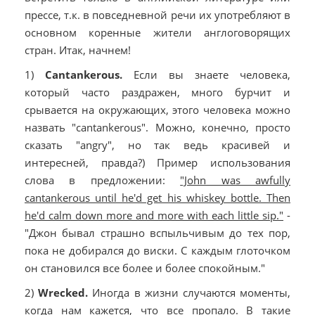
прессе, т.к. в повседневной речи их употребляют в
основном коренные жители англоговорящих
стран. Итак, начнем!
1)
Cantankerous.
Если вы знаете человека,
который часто раздражен, много бурчит и
срывается на окружающих, этого человека можно
назвать "cantankerous". Можно, конечно, просто
сказать "angry", но так ведь красивей и
интересней, правда?) Пример использования
слова в предложении:
"John was awfully
cantankerous until he'd get his whiskey bottle. Then
he'd calm down more and more with each little sip."
-
"Джон бывал страшно вспыльчивым до тех пор,
пока не добирался до виски. С каждым глоточком
он становился все более и более спокойным."
2)
Wrecked.
Иногда в жизни случаются моменты,
когда нам кажется, что все пропало. В такие