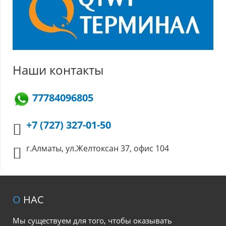
Наши контакты
77784096805
+7 (727) 327-01-50
г.Алматы, ул.Желтоксан 37, офис 104
О
НАС
Мы существуем для того, чтобы оказывать