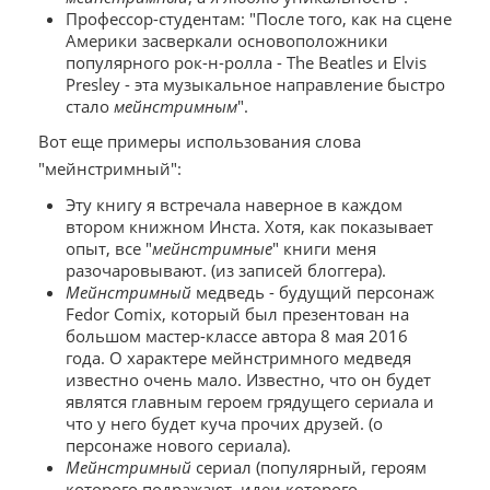
Профессор-студентам: "После того, как на сцене
Америки засверкали основоположники
популярного рок-н-ролла - The Beatles и Elvis
Presley - эта музыкальное направление быстро
стало
мейнстримным
".
Вот еще примеры использования слова
"мейнстримный":
Эту книгу я встречала наверное в каждом
втором книжном Инста. Хотя, как показывает
опыт, все "
мейнстримные
" книги меня
разочаровывают. (из записей блоггера).
Мейнстримный
медведь - будущий персонаж
Fedor Comix, который был презентован на
большом мастер-классе автора 8 мая 2016
года. О характере мейнстримного медведя
известно очень мало. Известно, что он будет
являтся главным героем грядущего сериала и
что у него будет куча прочих друзей. (о
персонаже нового сериала).
Мейнстримный
сериал (популярный, героям
которого подражают, идеи которого