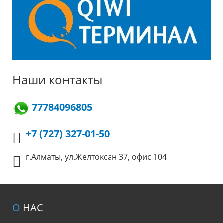
Наши контакты
77784096805
+7 (727) 327-01-50
г.Алматы, ул.Желтоксан 37, офис 104
О
НАС