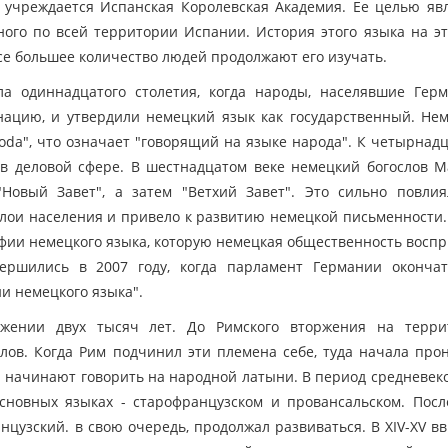
 учреждается Испанская Королевская Академия. Ее целью яв
тного по всей территории Испании. История этого языка на э
все большее количество людей продолжают его изучать.
а одиннадцатого столетия, когда народы, населявшие Герм
нацию, и утвердили немецкий язык как государственный. Не
ioda", что означает "говорящий на языке народа". К четырнад
в деловой сфере. В шестнадцатом веке немецкий богослов 
овый Завет", а затем "Ветхий Завет". Это сильно повлия
лои населения и привело к развитию немецкой письменности.
афии немецкого языка, которую немецкая общественность восп
ершились в 2007 году, когда парламент Германии окончат
и немецкого языка".
ении двух тысяч лет. До Римского вторжения на терри
ов. Когда Рим подчинил эти племена себе, туда начала про
и начинают говорить на народной латыни. В период средневеко
 основных языках - старофранцузском и провансальском. Пос
нцузский. в свою очередь, продолжал развиваться. В XIV-XV вв