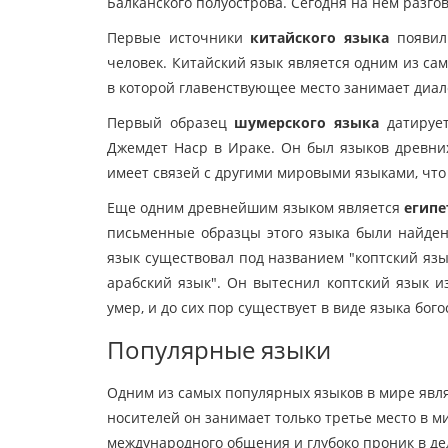
Балканского полуострова. Сегодня на нем разго
Первые источники
китайского языка
появили
человек. Китайский язык является одним из са
в которой главенствующее место занимает диале
Первый образец
шумерского языка
датирует
Джемдет Наср в Ираке. Он был языков древни
имеет связей с другими мировыми языками, что 
Еще одним древнейшим языком является
египе
письменные образцы этого языка были найдены
язык существовал под названием "коптский язы
арабский язык". Он вытеснил коптский язык из
умер, и до сих пор существует в виде языка бог
Популярные языки
Одним из самых популярных языков в мире явля
носителей он занимает только третье место в ми
международного общения и глубоко проник в д