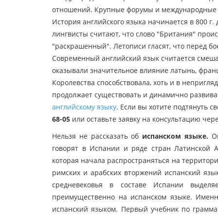
отношений. Крупные форумы и международные к
История английского языка начинается в 800 г.
лингвисты считают, что слово "Британия" происхо
"раскрашенный". Летописи гласят, что перед бо
Современный английский язык считается смешан
оказывали значительное влияние латынь, франц
Королевства способствовала, хоть и в непригля
продолжает существовать и динамично развива
английскому языку
. Если вы хотите подтянуть с
68-05
или оставьте заявку на консультацию чере
Нельзя не рассказать об
испанском языке.
Он
говорят в Испании и ряде стран Латинской А
которая начала распространяться на территории
римских и арабских вторжений испанский язык
средневековья в составе Испании выделя
преимущественно на испанском языке. Именн
испанский языком. Первый учебник по граммат