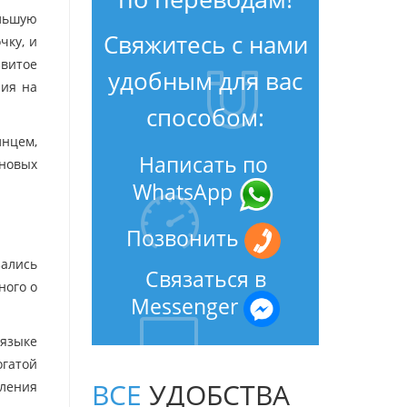
ольшую
Свяжитесь с нами
чку, и
звитое
удобным для вас
ния на
способом:
лнцем,
Написать по
 новых
WhatsApp
Позвонить
ались
Связаться в
ного о
Messenger
 языке
огатой
ВСЕ
УДОБСТВА
ления