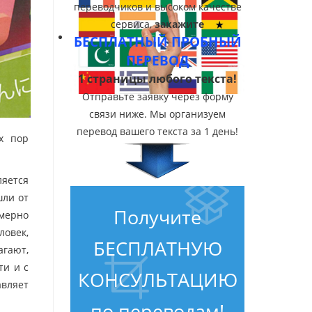
переводчиков и высоком качестве
сервиса,
закажите
БЕСПЛАТНЫЙ ПРОБНЫЙ
ПЕРЕВОД
1 страницы любого текста!
Отправьте заявку через форму
связи ниже. Мы организуем
перевод вашего текста за 1 день!
х пор
ляется
шли от
Получите
имерно
ловек,
БЕСПЛАТНУЮ
агают,
ти и с
КОНСУЛЬТАЦИЮ
авляет
по переводам!