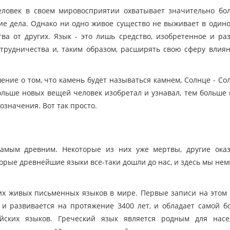
человек в своем мировосприятии охватывает значительно б
кие дела. Однако ни одно живое существо не выживает в одино
ва от других. Язык - это лишь средство, изобретенное и ра
сотрудничества и, таким образом, расширять свою сферу влия
ение о том, что камень будет называться камнем, Солнце - Со
 больше новых вещей человек изобретал и узнавал, тем больше
означения. Вот так просто.
самым древним. Некоторые из них уже мертвы, другие оказ
орые древнейшие языки все-таки дошли до нас, и здесь мы нем
х живых письменных языков в мире. Первые записи на этом
т и развивается на протяжение 3400 лет, и обладает самой б
йских языков. Греческий язык является родным для насе