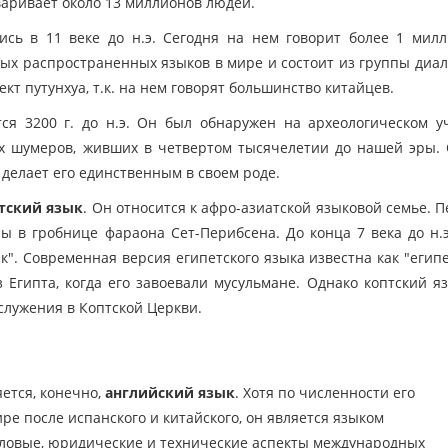
варивает около 13 миллионов людей.
сь в 11 веке до н.э. Сегодня на нем говорит более 1 мил
мых распространенных языков в мире и состоит из группы диал
кт путунхуа, т.к. на нем говорят большинство китайцев.
ся 3200 г. до н.э. Он был обнаружен на археологическом у
х шумеров, живших в четвертом тысячелетии до нашей эры.
делает его единственным в своем роде.
тский язык
. Он относится к афро-азиатской языковой семье. 
 в гробнице фараона Сет-Перибсена. До конца 7 века до н.э
к". Современная версия египетского языка известна как "егип
 Египта, когда его завоевали мусульмане. Однако коптский я
ослужения в Коптской Церкви.
ется, конечно,
английский язык
. Хотя по численности его
ре после испанского и китайского, он является языком
еловые, юридические и технические аспекты международных