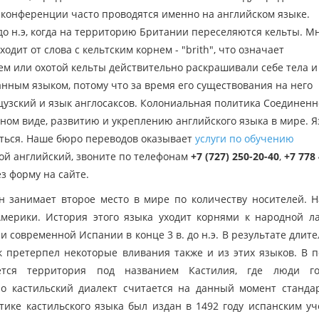
онференции часто проводятся именно на английском языке.
 до н.э, когда на территорию Британии переселяются кельты. М
дит от слова с кельтским корнем - "brith", что означает
ем или охотой кельты действительно раскрашивали себе тела и
ным языком, потому что за время его существования на него
узский и язык англосаксов. Колониальная политика Соединенн
дном виде, развитию и укреплению английского языка в мире. 
ться. Наше бюро переводов оказывает
услуги по обучению
вой английский, звоните по телефонам
+7 (727) 250-20-40
,
+7 778 
з форму на сайте.
 занимает второе место в мире по количеству носителей. 
мерики. История этого языка уходит корнями к народной л
 современной Испании в конце 3 в. до н.э. В результате длит
 претерпел некоторые вливания также и из этих языков. В 
ется территория под названием Кастилия, где люди го
о кастильский диалект считается на данный момент станда
ике кастильского языка был издан в 1492 году испанским у