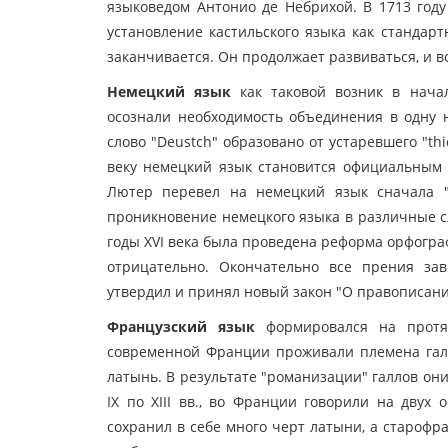
языковедом Антонио де Небрихой. В 1713 году
установление кастильского языка как стандар
заканчивается. Он продолжает развиваться, и 
Немецкий язык
как таковой возник в начал
осознали необходимость объединения в одну 
слово "Deustch" образовано от устаревшего "th
веку немецкий язык становится официальным 
Лютер перевел на немецкий язык сначала "Н
проникновение немецкого языка в различные с
годы XVI века была проведена реформа орфогр
отрицательно. Окончательно все прения зав
утвердил и принял новый закон "О правописани
Французский язык
формировался на протяж
современной Франции проживали племена галл
латынь. В результате "романизации" галлов он
IX по XIII вв., во Франции говорили на двух
сохранил в себе много черт латыни, а старофра