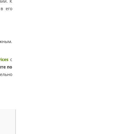
зии. К
в его
ожным.
vices
с
те по
тельно