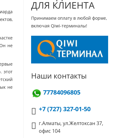
ДЛЯ КЛИЕНТА
лиарда
Принимаем оплату в любой форме,
ектов,
включая Qiwi-терминалы!
частке
 Он не
Первые
. этот
Наши контакты
етский
зык не
77784096805
+7 (727) 327-01-50
г.Алматы, ул.Желтоксан 37,
офис 104