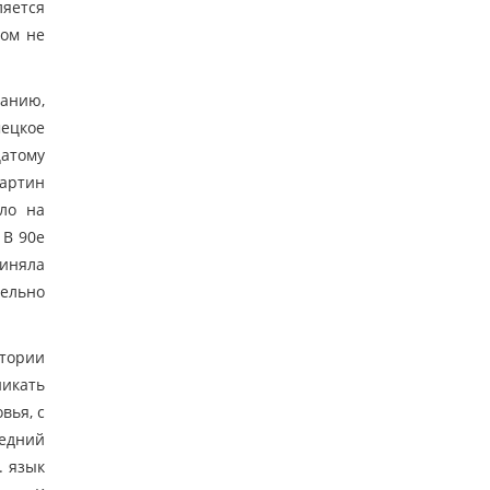
ляется
том не
анию,
мецкое
цатому
Мартин
ло на
 В 90е
риняла
ельно
тории
никать
вья, с
ледний
. язык