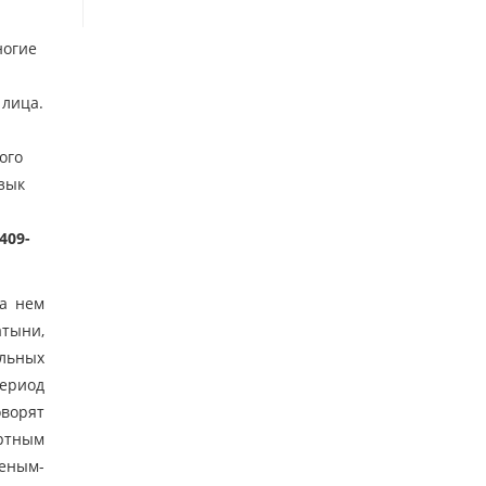
ногие
 лица.
ого
Язык
409-
На нем
атыни,
ельных
период
ворят
ртным
ченым-