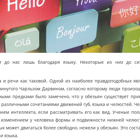
и до нас лишь благодаря языку. Некоторые из них до си
 и речи как таковой. Одной из наиболее правдоподобных яв
двинутого Чарльзом Дарвином, согласно которому люди произо
ными предками было замечено, что у обезьян существует пр
 различными сочетаниями движений губ, языка и челюстей. Че
нем интеллекта, если рассматривать его как вид. Ученые пол
 с изменением у человека формы и подвижности нижней челюс
к может двигаться более свободно, нежели у обезьян. Это сост
и языка.