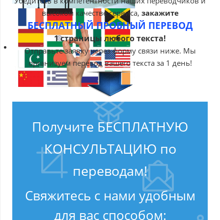
Убедитесь в компетентности наших переводчиков и
высоком качестве сервиса,
закажите
БЕСПЛАТНЫЙ ПРОБНЫЙ ПЕРЕВОД
1 страницы любого текста!
Отправьте заявку через форму связи ниже. Мы
организуем перевод вашего текста за 1 день!
Получите БЕСПЛАТНУЮ
КОНСУЛЬТАЦИЮ по
переводам!
Свяжитесь с нами удобным
для вас способом: