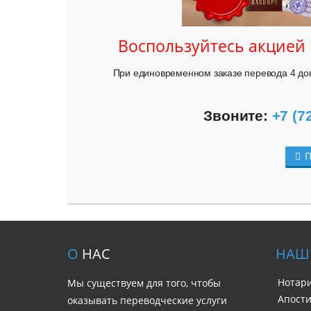
Воспользуйтесь акцией
При единовременном заказе перевода 4 док
Звоните: 
+7 (7
П
О
НАС
НАШ
Нотар
Мы существуем для того, чтобы
Апост
оказывать переводческие услуги