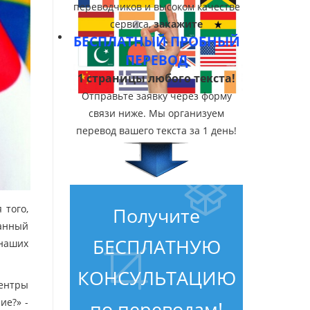
переводчиков и высоком качестве
сервиса,
закажите
БЕСПЛАТНЫЙ ПРОБНЫЙ
ПЕРЕВОД
1 страницы любого текста!
Отправьте заявку через форму
связи ниже. Мы организуем
перевод вашего текста за 1 день!
 того,
Получите
анный
БЕСПЛАТНУЮ
 наших
КОНСУЛЬТАЦИЮ
центры
ие?» -
по переводам!