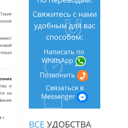
Свяжитесь с нами
Такие
роское
удобным для вас
способом:
 имеют
новой
Написать по
только
WhatsApp
Позвонить
енних
Связаться в
тва и
уги на
Messenger
звание
к
с
ВСЕ
УДОБСТВА