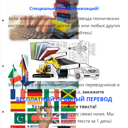
Специально для организаций!
Если вам необходимы услуги перевода технических
инструкций, чертежей, договоров или любых других
документов, обращайтесь!
Убедитесь в компетентности наших переводчиков и
высоком качестве сервиса,
закажите
БЕСПЛАТНЫЙ ПРОБНЫЙ ПЕРЕВОД
1 страницы любого текста!
Отправьте заявку через форму связи ниже. Мы
организуем перевод вашего текста за 1 день!